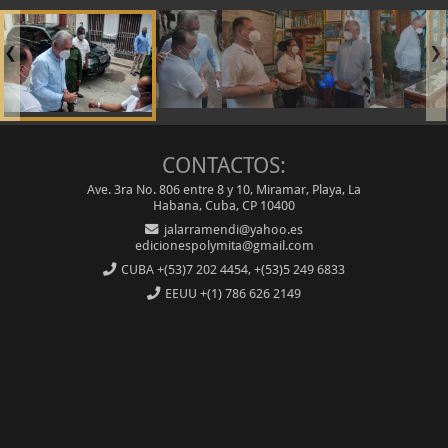
❮
❯
CONTACTOS:
Ave. 3ra No. 806 entre 8 y 10, Miramar, Playa, La
Habana, Cuba, CP 10400
jalarramendi@yahoo.es
edicionespolymita@gmail.com
CUBA
+(53)7 202 4454, +(53)5 249 6833
EEUU
+(1) 786 626 2149